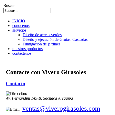
Buscar...
INICIO
conocenos
servicios
Diseño de aéreas verdes
Diseño y ejecución de Grutas, Cascadas
Fumigación de jardines
nuestros productos
contáctenos
Contacte con Vivero Girasoles
Contacto
Av. Fernandini 145-B, Sachaca
Arequipa
ventas@viverogirasoles.com